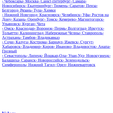
›
Чебоксары
›
Москва
›
Санкт-Петербург
›
Самара
›
Новосибирск
›
Екатеринбург
›
Тюмень
›
Саратов
›
Пенза
›
Белгород
›
Рязань
›
Тула
›
Химки
›
Нижний Новгород
›
Красноярск
›
Челябинск
›
Уфа
›
Ростов на
Дону
›
Казань
›
Оренбург
›
Томск
›
Кемерево
›
Магнитогорск
›
Ульяновск
›
Курган
›
Чита
›
Омск
›
Краснодар
›
Воронеж
›
Пермь
›
Волгоград
›
Иркутск
›
Тольятти
›
Калининград
›
Набережные Челны
›
Ставрополь
›
Астрахань
›
Тамбов
›
Владикавказ
›
Сочи
›
Калуга
›
Кострома
›
Барнаул
›
Ижевск
›
Сургут
›
Хабаровск
›
Владимир
›
Киров
›
Иваново
›
Владивосток
›
Анапа
›
Грозный
›
Севастополь
›
Липецк
›
Йошкар-Ола
›
Улан-Удэ
›
Новокузнецк
›
Балашиха
›
Саранск
›
Новороссийск
›
Зеленодольск
›
Симферополь
›
Нижний Тагил
›
Орел
›
Нижневартовск