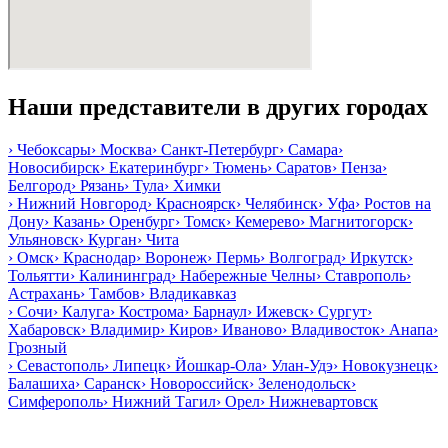
Наши представители в других городах
›
Чебоксары
›
Москва
›
Санкт-Петербург
›
Самара
›
Новосибирск
›
Екатеринбург
›
Тюмень
›
Саратов
›
Пенза
›
Белгород
›
Рязань
›
Тула
›
Химки
›
Нижний Новгород
›
Красноярск
›
Челябинск
›
Уфа
›
Ростов на
Дону
›
Казань
›
Оренбург
›
Томск
›
Кемерево
›
Магнитогорск
›
Ульяновск
›
Курган
›
Чита
›
Омск
›
Краснодар
›
Воронеж
›
Пермь
›
Волгоград
›
Иркутск
›
Тольятти
›
Калининград
›
Набережные Челны
›
Ставрополь
›
Астрахань
›
Тамбов
›
Владикавказ
›
Сочи
›
Калуга
›
Кострома
›
Барнаул
›
Ижевск
›
Сургут
›
Хабаровск
›
Владимир
›
Киров
›
Иваново
›
Владивосток
›
Анапа
›
Грозный
›
Севастополь
›
Липецк
›
Йошкар-Ола
›
Улан-Удэ
›
Новокузнецк
›
Балашиха
›
Саранск
›
Новороссийск
›
Зеленодольск
›
Симферополь
›
Нижний Тагил
›
Орел
›
Нижневартовск