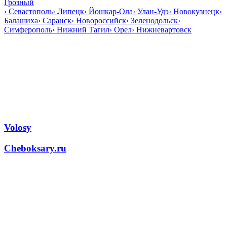
Грозный
›
Севастополь
›
Липецк
›
Йошкар-Ола
›
Улан-Удэ
›
Новокузнецк
›
Балашиха
›
Саранск
›
Новороссийск
›
Зеленодольск
›
Симферополь
›
Нижний Тагил
›
Орел
›
Нижневартовск
Volosy
Cheboksary.ru