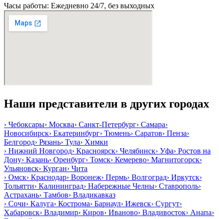
Часы работы: Ежедневно 24/7, без выходных
Наши представители в других городах
›
Чебоксары
›
Москва
›
Санкт-Петербург
›
Самара
›
Новосибирск
›
Екатеринбург
›
Тюмень
›
Саратов
›
Пенза
›
Белгород
›
Рязань
›
Тула
›
Химки
›
Нижний Новгород
›
Красноярск
›
Челябинск
›
Уфа
›
Ростов на
Дону
›
Казань
›
Оренбург
›
Томск
›
Кемерево
›
Магнитогорск
›
Ульяновск
›
Курган
›
Чита
›
Омск
›
Краснодар
›
Воронеж
›
Пермь
›
Волгоград
›
Иркутск
›
Тольятти
›
Калининград
›
Набережные Челны
›
Ставрополь
›
Астрахань
›
Тамбов
›
Владикавказ
›
Сочи
›
Калуга
›
Кострома
›
Барнаул
›
Ижевск
›
Сургут
›
Хабаровск
›
Владимир
›
Киров
›
Иваново
›
Владивосток
›
Анапа
›