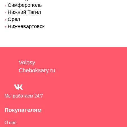
›
Симферополь
›
Нижний Тагил
›
Орел
›
Нижневартовск
Volosy
Cheboksary.ru
Мы работаем 24/7
Покупателям
О нас