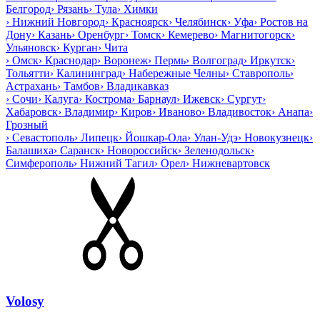
Белгород
›
Рязань
›
Тула
›
Химки
›
Нижний Новгород
›
Красноярск
›
Челябинск
›
Уфа
›
Ростов на
Дону
›
Казань
›
Оренбург
›
Томск
›
Кемерево
›
Магнитогорск
›
Ульяновск
›
Курган
›
Чита
›
Омск
›
Краснодар
›
Воронеж
›
Пермь
›
Волгоград
›
Иркутск
›
Тольятти
›
Калининград
›
Набережные Челны
›
Ставрополь
›
Астрахань
›
Тамбов
›
Владикавказ
›
Сочи
›
Калуга
›
Кострома
›
Барнаул
›
Ижевск
›
Сургут
›
Хабаровск
›
Владимир
›
Киров
›
Иваново
›
Владивосток
›
Анапа
›
Грозный
›
Севастополь
›
Липецк
›
Йошкар-Ола
›
Улан-Удэ
›
Новокузнецк
›
Балашиха
›
Саранск
›
Новороссийск
›
Зеленодольск
›
Симферополь
›
Нижний Тагил
›
Орел
›
Нижневартовск
Volosy