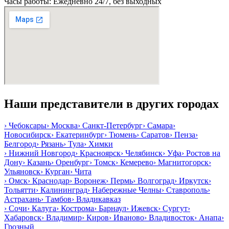
Часы работы: Ежедневно 24/7, без выходных
Наши представители в других городах
›
Чебоксары
›
Москва
›
Санкт-Петербург
›
Самара
›
Новосибирск
›
Екатеринбург
›
Тюмень
›
Саратов
›
Пенза
›
Белгород
›
Рязань
›
Тула
›
Химки
›
Нижний Новгород
›
Красноярск
›
Челябинск
›
Уфа
›
Ростов на
Дону
›
Казань
›
Оренбург
›
Томск
›
Кемерево
›
Магнитогорск
›
Ульяновск
›
Курган
›
Чита
›
Омск
›
Краснодар
›
Воронеж
›
Пермь
›
Волгоград
›
Иркутск
›
Тольятти
›
Калининград
›
Набережные Челны
›
Ставрополь
›
Астрахань
›
Тамбов
›
Владикавказ
›
Сочи
›
Калуга
›
Кострома
›
Барнаул
›
Ижевск
›
Сургут
›
Хабаровск
›
Владимир
›
Киров
›
Иваново
›
Владивосток
›
Анапа
›
Грозный