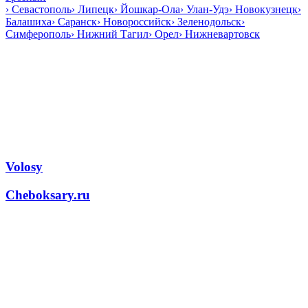
›
Севастополь
›
Липецк
›
Йошкар-Ола
›
Улан-Удэ
›
Новокузнецк
›
Балашиха
›
Саранск
›
Новороссийск
›
Зеленодольск
›
Симферополь
›
Нижний Тагил
›
Орел
›
Нижневартовск
Volosy
Cheboksary.ru