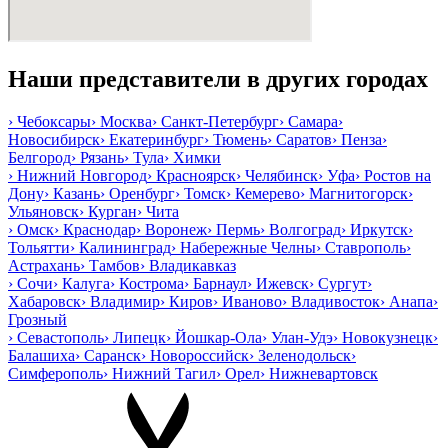
Наши представители в других городах
›
Чебоксары
›
Москва
›
Санкт-Петербург
›
Самара
›
Новосибирск
›
Екатеринбург
›
Тюмень
›
Саратов
›
Пенза
›
Белгород
›
Рязань
›
Тула
›
Химки
›
Нижний Новгород
›
Красноярск
›
Челябинск
›
Уфа
›
Ростов на
Дону
›
Казань
›
Оренбург
›
Томск
›
Кемерево
›
Магнитогорск
›
Ульяновск
›
Курган
›
Чита
›
Омск
›
Краснодар
›
Воронеж
›
Пермь
›
Волгоград
›
Иркутск
›
Тольятти
›
Калининград
›
Набережные Челны
›
Ставрополь
›
Астрахань
›
Тамбов
›
Владикавказ
›
Сочи
›
Калуга
›
Кострома
›
Барнаул
›
Ижевск
›
Сургут
›
Хабаровск
›
Владимир
›
Киров
›
Иваново
›
Владивосток
›
Анапа
›
Грозный
›
Севастополь
›
Липецк
›
Йошкар-Ола
›
Улан-Удэ
›
Новокузнецк
›
Балашиха
›
Саранск
›
Новороссийск
›
Зеленодольск
›
Симферополь
›
Нижний Тагил
›
Орел
›
Нижневартовск