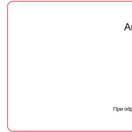
А
При об